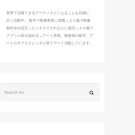
世界で活躍できるアーティストになることを目標に
日々活動中。 新卒で映像業界に就職→３０歳で映像
制作会社設立→ビジネスでそれなりに成功→４０歳で
アクリル画を始める→アート原画、複製画の販売、ア
ートのサブスクレンタル等でアート活動しています。