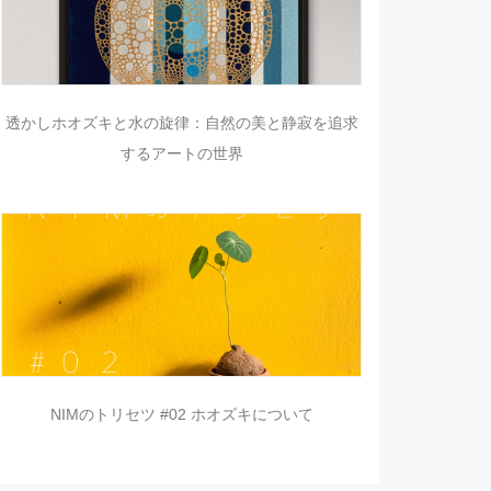
透かしホオズキと水の旋律：自然の美と静寂を追求
するアートの世界
NIMのトリセツ #02 ホオズキについて