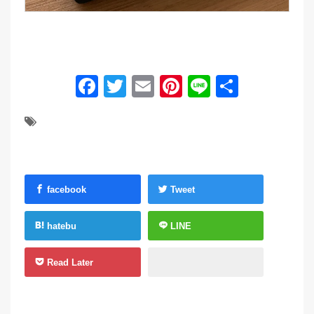
Facebook
Twitter
Email
Pinterest
Line
共
有
facebook
Tweet
hatebu
LINE
Read Later