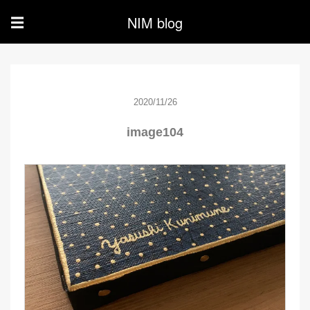
NIM blog
☰
2020/11/26
image104