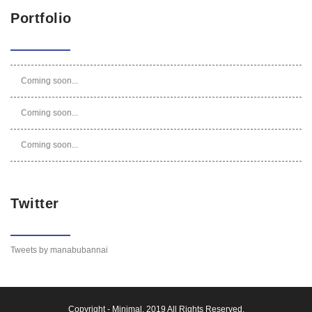
Portfolio
Coming soon...
Coming soon...
Coming soon...
Twitter
Tweets by manabubannai
Copyright -
Minimal
, 2019 All Rights Reserved.