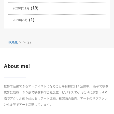
(18)
2020年11月
(1)
2020年5月
HOME
>
>
27
About me!
世界で活躍できるアーティストになることを目標に日々活動中。 新卒で映像
業界に就職→３０歳で映像制作会社設立→ビジネスでそれなりに成功→４０
歳でアクリル画を始める→アート原画、複製画の販売、アートのサブスクレ
ンタル等でアート活動しています。