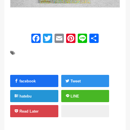
Facebook
Twitter
Email
Pinterest
Line
共
有
facebook
Tweet
hatebu
LINE
Read Later