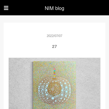
NIM blog
☰
2022/07/07
27