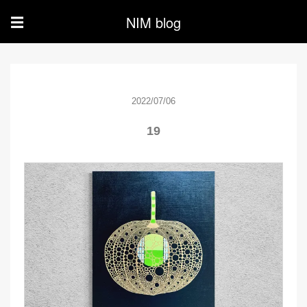
NIM blog
☰
2022/07/06
19