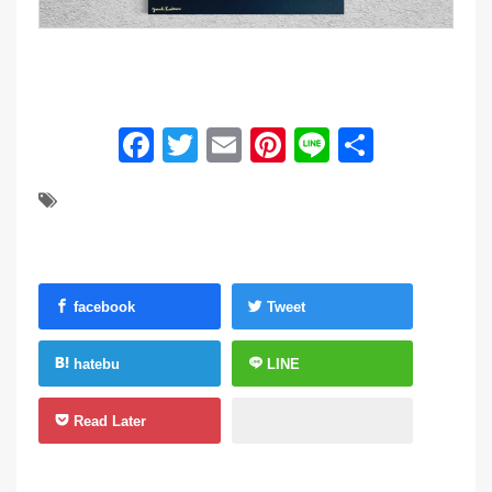
Facebook
Twitter
Email
Pinterest
Line
共
有
facebook
Tweet
hatebu
LINE
Read Later