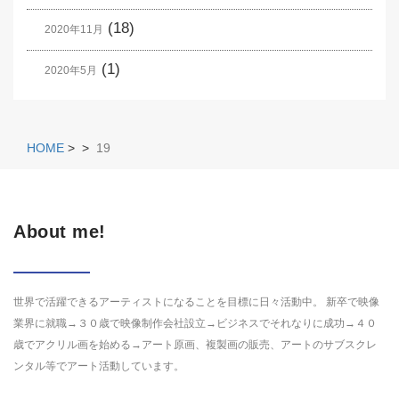
(18)
2020年11月
(1)
2020年5月
HOME
>
>
19
About me!
世界で活躍できるアーティストになることを目標に日々活動中。 新卒で映像
業界に就職→３０歳で映像制作会社設立→ビジネスでそれなりに成功→４０
歳でアクリル画を始める→アート原画、複製画の販売、アートのサブスクレ
ンタル等でアート活動しています。