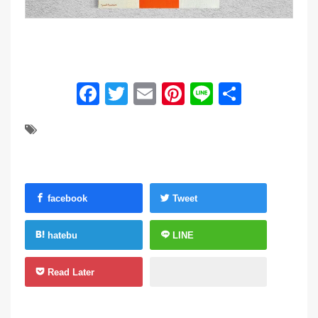
Facebook
Twitter
Email
Pinterest
Line
共
有
facebook
Tweet
hatebu
LINE
Read Later