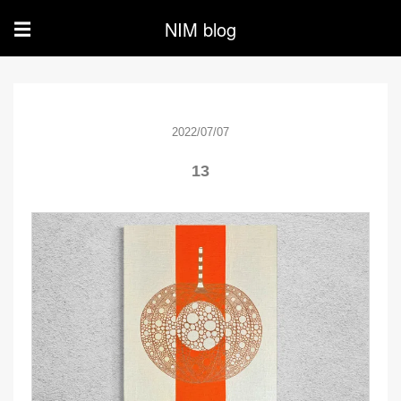
NIM blog
☰
2022/07/07
13