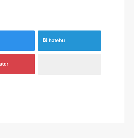
有
hatebu
ater