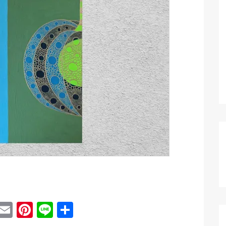
ebook
witter
Email
Pinterest
Line
共