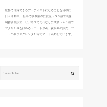
世界で活躍できるアーティストになることを目標に
日々活動中。 新卒で映像業界に就職→３０歳で映像
制作会社設立→ビジネスでそれなりに成功→４０歳で
アクリル画を始める→アート原画、複製画の販売、ア
ートのサブスクレンタル等でアート活動しています。