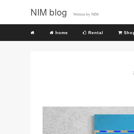
NIM blog
Written by NIM
home
Rental
Sho