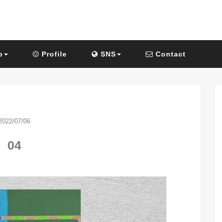
p
Profile
SNS
Contact
2022/07/06
04