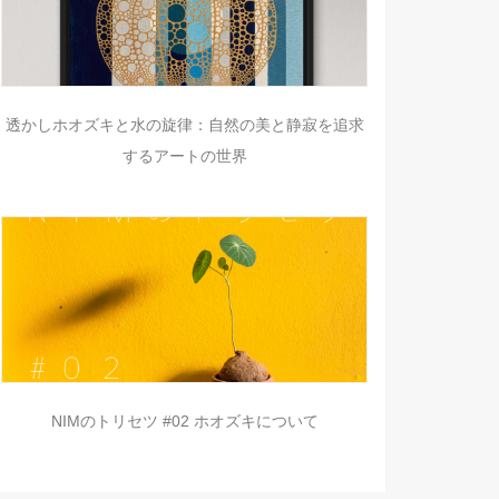
透かしホオズキと水の旋律：自然の美と静寂を追求
するアートの世界
NIMのトリセツ #02 ホオズキについて