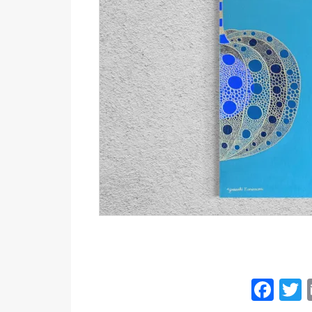
Fac
T