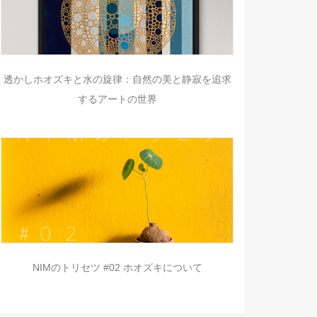
透かしホオズキと水の旋律：自然の美と静寂を追求
するアートの世界
NIMのトリセツ #02 ホオズキについて