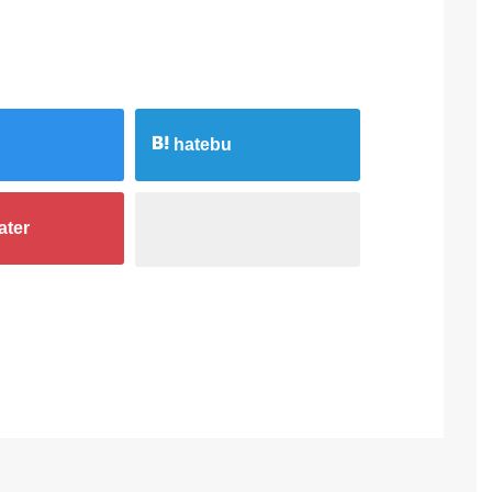
有
hatebu
ater