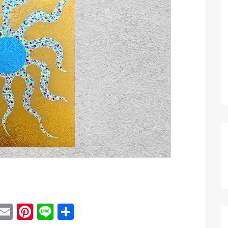
ebook
witter
Email
Pinterest
Line
共