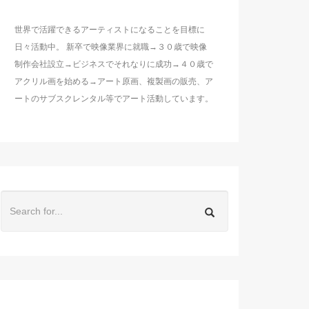
世界で活躍できるアーティストになることを目標に
日々活動中。 新卒で映像業界に就職→３０歳で映像
制作会社設立→ビジネスでそれなりに成功→４０歳で
アクリル画を始める→アート原画、複製画の販売、ア
ートのサブスクレンタル等でアート活動しています。