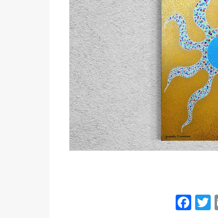
Fac
T