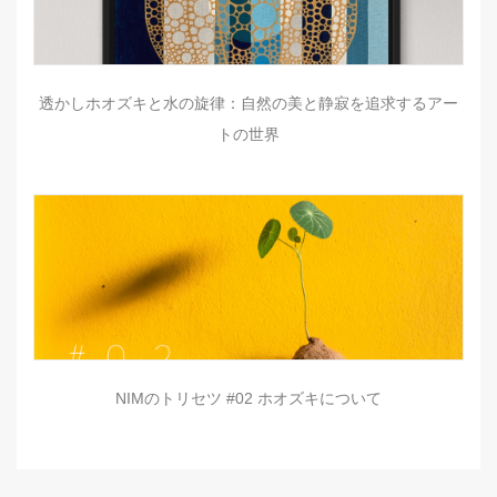
透かしホオズキと水の旋律：自然の美と静寂を追求するアー
トの世界
NIMのトリセツ #02 ホオズキについて