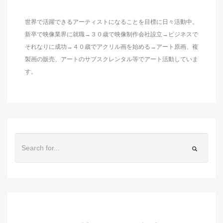
世界で活躍できるアーティストになることを目標に日々活動中。
新卒で映像業界に就職→３０歳で映像制作会社設立→ビジネスで
それなりに成功→４０歳でアクリル画を始める→アート原画、複
製画の販売、アートのサブスクレンタル等でアート活動していま
す。