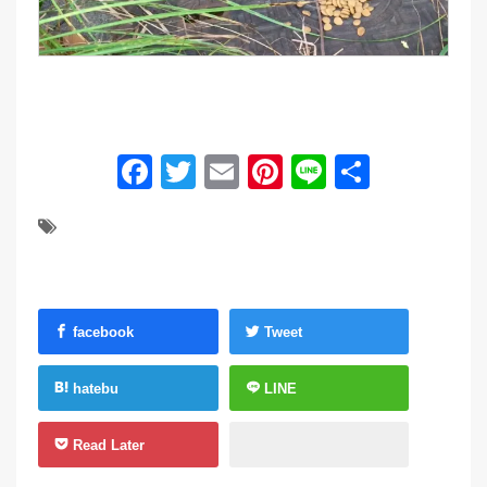
Facebook
Twitter
Email
Pinterest
Line
共
有
facebook
Tweet
hatebu
LINE
Read Later