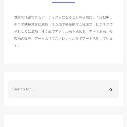
世界で活躍できるアーティストになることを目標に日々活動中。
新卒で映像業界に就職→３０歳で映像制作会社設立→ビジネスで
それなりに成功→４０歳でアクリル画を始める→アート原画、複
製画の販売、アートのサブスクレンタル等でアート活動していま
す。