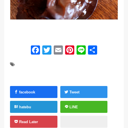
Facebook
Twitter
Email
Pinterest
Line
共
有
facebook
Tweet
hatebu
LINE
Read Later